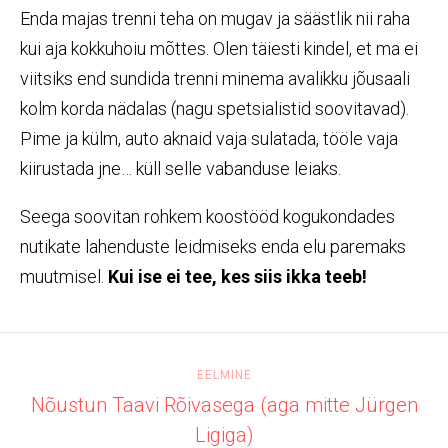
Enda majas trenni teha on mugav ja säästlik nii raha
kui aja kokkuhoiu mõttes. Olen täiesti kindel, et ma ei
viitsiks end sundida trenni minema avalikku jõusaali
kolm korda nädalas (nagu spetsialistid soovitavad).
Pime ja külm, auto aknaid vaja sulatada, tööle vaja
kiirustada jne… küll selle vabanduse leiaks.
Seega soovitan rohkem koostööd kogukondades
nutikate lahenduste leidmiseks enda elu paremaks
muutmisel.
Kui ise ei tee, kes siis ikka teeb!
EELMINE
Nõustun Taavi Rõivasega (aga mitte Jürgen
Ligiga)