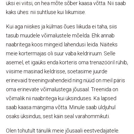
üksi ei viitsi, on hea mõte sõber kaasa võtta. Nii saab
kaks ühes: nii suhtluse kui liikumise.
Kui aga niiskes ja külmas õues liikuda ei taha, siis
tasub muudele võimalustele mõelda. Ehk annab
naabritega koos mingeid lahendusi leida. Näiteks
meie kortermajas oli suur vaba keldriruum. Selle
asemel, et igaüks enda korteris oma trenazööril rühib,
viisime masinad keldrisse, soetasime juurde
erinevaid treeningvahendeid ning nüüd on meil päris
oma erinevate võimalustega jõusaal. Treenida on
võimalik nii naabritega kui üksinduses. Ka lapsed
saab kaasa mängima võtta. Minule saab üldjuhul
osaks üksindus, sest käin seal varahommikuti.
Olen tohutult tänulik meie jõusaali eestvedajatele.