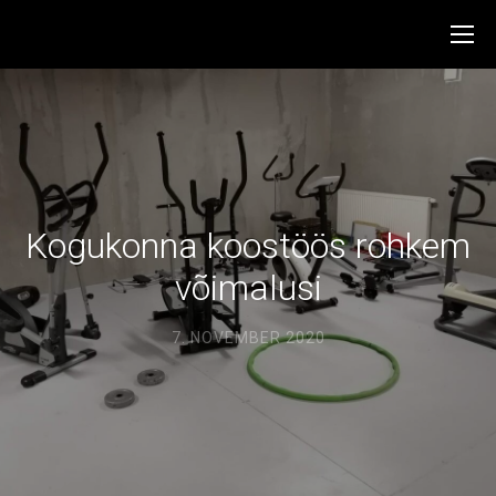
Kogukonna koostöös rohkem
võimalusi
7. NOVEMBER 2020